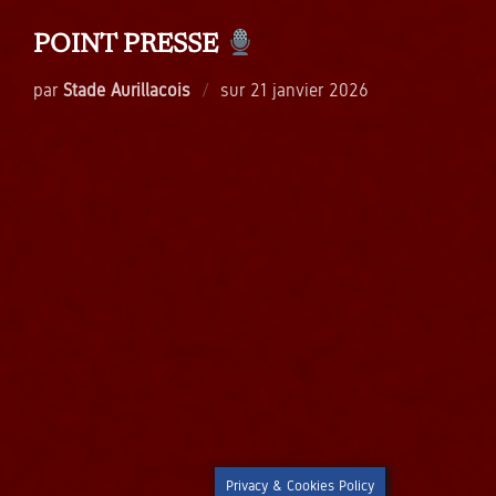
POINT PRESSE
Publié
par
Stade Aurillacois
sur
21 janvier 2026
le
Privacy & Cookies Policy