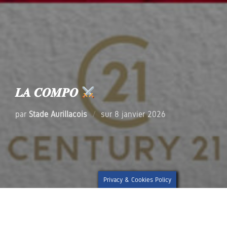
𝑳𝑨 𝑪𝑶𝑴𝑷𝑶
Publié
par
Stade Aurillacois
sur
8 janvier 2026
le
Privacy & Cookies Policy
~ Voici la composition de votre équipe pour la
seizième journée de Pro D2. Les 𝐑𝐨𝐮𝐠𝐞 & 𝐁𝐥𝐞𝐮