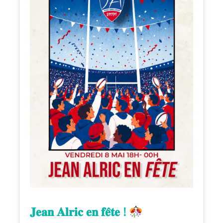
𝐉𝐞𝐚𝐧 𝐀𝐥𝐫𝐢𝐜 𝐞𝐧 𝐟𝐞̂𝐭𝐞 !