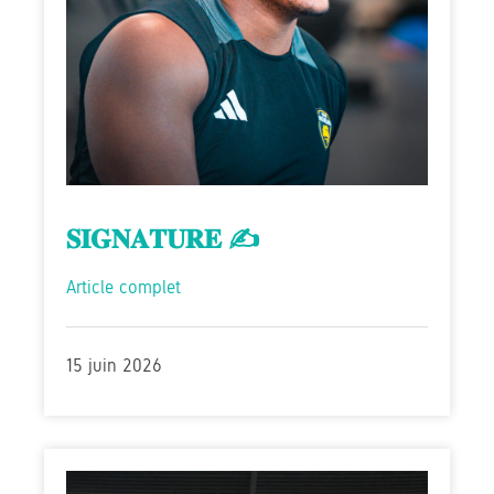
𝐒𝐈𝐆𝐍𝐀𝐓𝐔𝐑𝐄 ✍️
Article complet
15 juin 2026