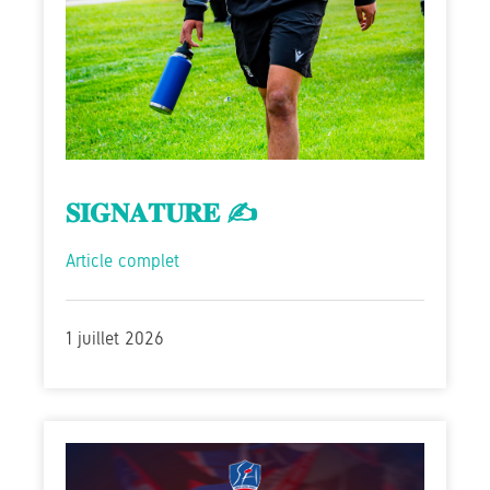
𝐒𝐈𝐆𝐍𝐀𝐓𝐔𝐑𝐄 ✍️
Article complet
1 juillet 2026