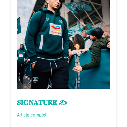
𝐒𝐈𝐆𝐍𝐀𝐓𝐔𝐑𝐄 ✍️
Article complet