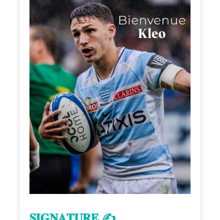
𝐒𝐈𝐆𝐍𝐀𝐓𝐔𝐑𝐄 ✍️