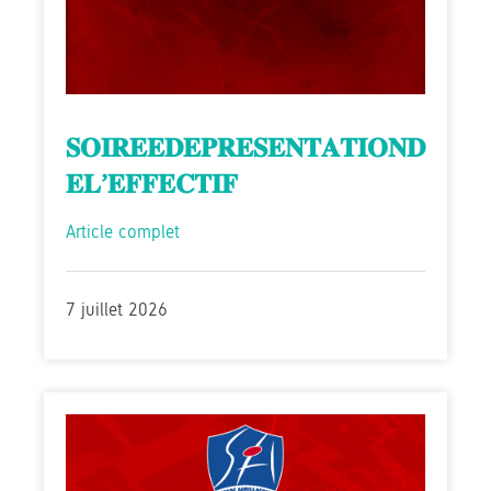
𝐒𝐎𝐈𝐑𝐄𝐄𝐃𝐄𝐏𝐑𝐄𝐒𝐄𝐍𝐓𝐀𝐓𝐈𝐎𝐍𝐃
𝐄𝐋’𝐄𝐅𝐅𝐄𝐂𝐓𝐈𝐅
Article complet
7 juillet 2026