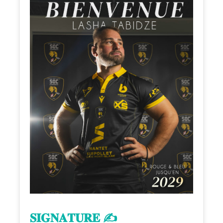
𝐒𝐈𝐆𝐍𝐀𝐓𝐔𝐑𝐄 ✍️