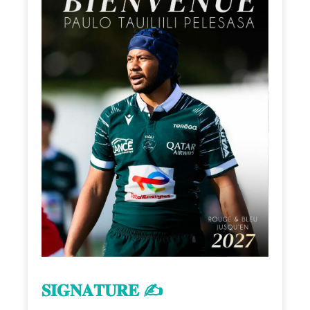
𝐒𝐈𝐆𝐍𝐀𝐓𝐔𝐑𝐄 ✍️