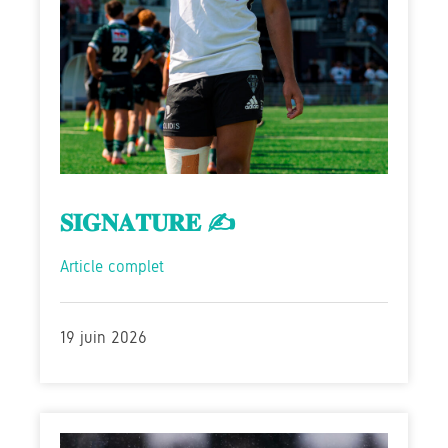
𝐒𝐈𝐆𝐍𝐀𝐓𝐔𝐑𝐄 ✍️
Article complet
19 juin 2026