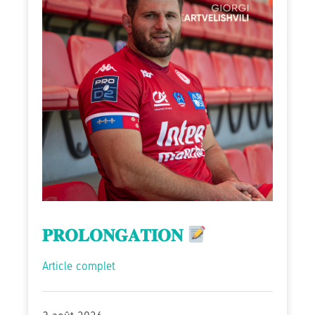
𝐏𝐑𝐎𝐋𝐎𝐍𝐆𝐀𝐓𝐈𝐎𝐍
Article complet