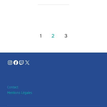
Pagination
1
2
3
des
publications
Instagram
Facebook
Twitch
X
Contact
Mentions Légales