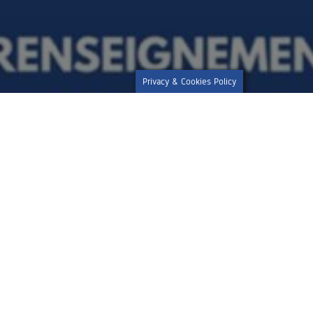
le
Privacy & Cookies Policy
Le Stade Aurillacois propose un stage rugby à
destination des enfants de 7 à 9 ans, du 8 au 10 avril
2026.
Au programme : rugby, VTT, piscine, BMX, skate,
escalade et accrobranche pour trois jours riches en
activités, en découvertes et en convivialité !
Les enfants auront également la chance de vivre une
expérience unique avec une invitation au match de
l’équipe première Stade Aurillacois / SU Agen.