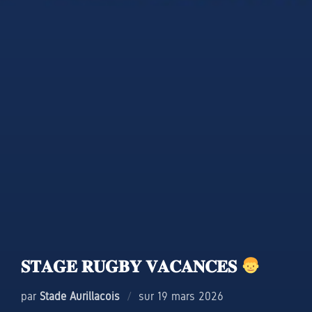
𝐒𝐓𝐀𝐆𝐄 𝐑𝐔𝐆𝐁𝐘 𝐕𝐀𝐂𝐀𝐍𝐂𝐄𝐒
Publié
par
Stade Aurillacois
sur
19 mars 2026