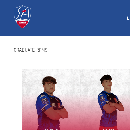
Aller
au
L
contenu
GRADUATE RPMS