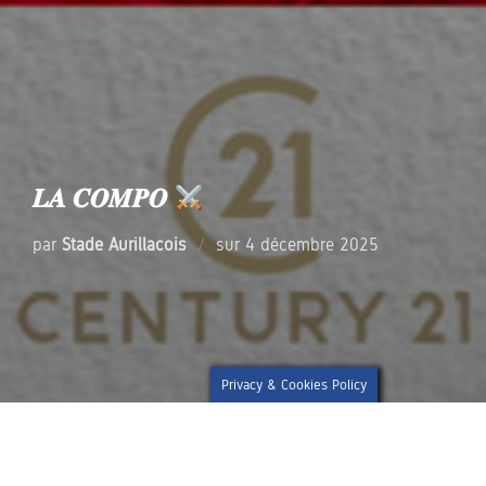
𝑳𝑨 𝑪𝑶𝑴𝑷𝑶
Publié
par
Stade Aurillacois
sur
4 décembre 2025
le
Privacy & Cookies Policy
~ Voici la composition de votre équipe pour la
douzième journée de Pro D2. Les 𝐑𝐨𝐮𝐠𝐞 & 𝐁𝐥𝐞𝐮