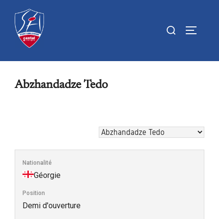
Aller
au
Rechercher :
PERMUTE
contenu
Abzhandadze Tedo
Nationalité
Géorgie
Position
Demi d'ouverture