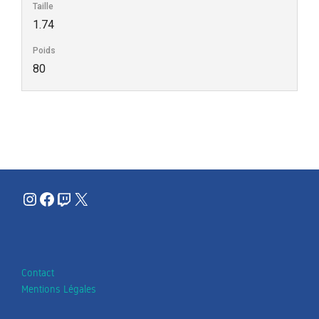
Taille
1.74
Poids
80
Instagram
Facebook
Twitch
X
Contact
Mentions Légales