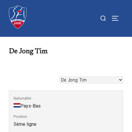
Aller
au
Rechercher :
PERMUTE
contenu
De Jong Tim
Nationalité
Pays-Bas
Position
3ème ligne