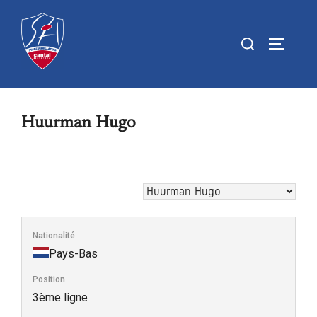
Aller
au
Rechercher :
PERMUTE
contenu
Huurman Hugo
Nationalité
Pays-Bas
Position
3ème ligne