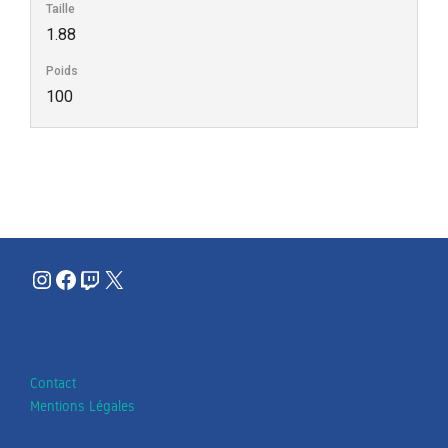
Taille
1.88
Poids
100
Instagram
Facebook
Twitch
X
Contact
Mentions Légales