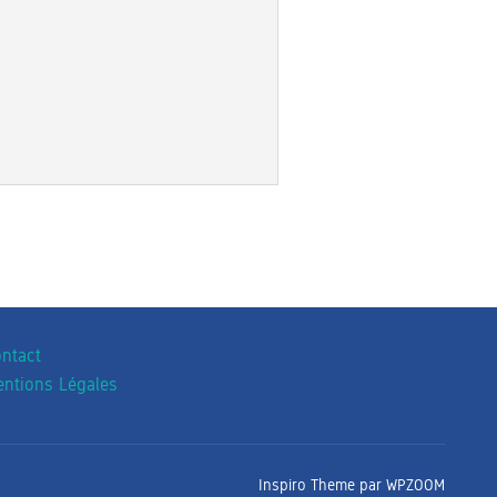
ntact
ntions Légales
Inspiro Theme
par
WPZOOM