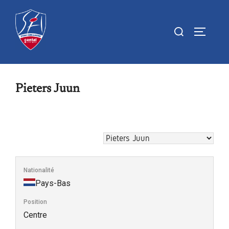
Aller
au
Rechercher :
PERMUTE
contenu
Pieters Juun
Nationalité
Pays-Bas
Position
Centre