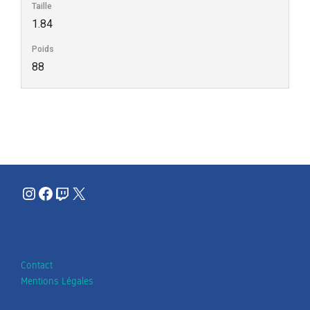
Taille
1.84
Poids
88
Instagram
Facebook
Twitch
X
Contact
Mentions Légales