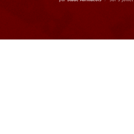
le
Réunie le 25 juin, la commission d’
total lors de sa prochaine rencontr
Le Stade Aurillacois prend acte de c
Le club condamne fermement les agis
immédiatement porté plainte à l’enco
coupables.
Cependant, le club considère que la