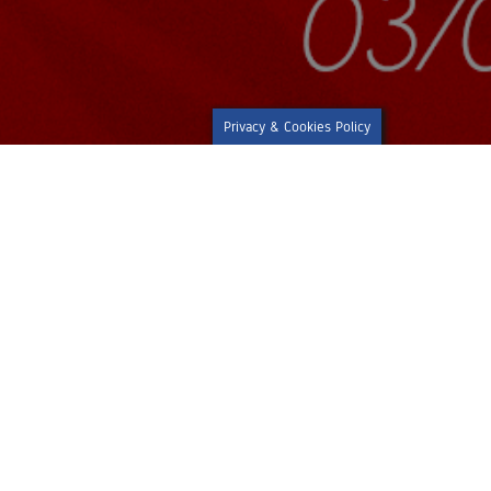
Privacy & Cookies Policy
 d’amende et à 1 match à huis clos
es et financières pour le Club.
à la fin de la rencontre et a
s à ce jour permis d’identifier les
roportionnée et inadaptée au regard