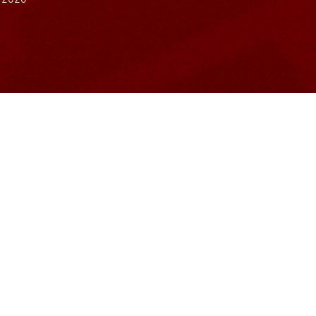
Appel de la FFR a condamné le Stade Aurillacois à 10 000 Euros
e de championnat à domicile.
ette décision qui aggrave très lourdement les sanctions matériell
sements qui ont vu un représentant de la presse être bousculé 
ntre de ce ou de ces individus. L’instruction en cours n’ayant pa
 décision prononcée en appel est particulièrement injuste, disp