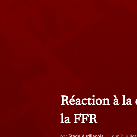
Réaction à la
la FFR
Publié
par
Stade Aurillacois
sur
3 juille