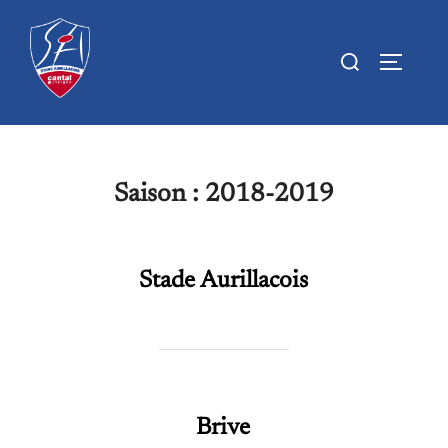
Aller
au
Rechercher :
PERMUTE
contenu
Saison :
2018-2019
Stade Aurillacois
Brive