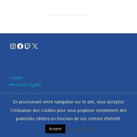
Instagram
Facebook
Twitch
X
Contact
Mentions Légales
En poursuivant votre navigation sur le site, vous acceptez
l'utilisation des cookies pour vous proposer notamment des
Copyright © 2026 Stade Aurillacois Cantal Auvergne
publicités ciblées en fonction de vos centres d'intérêt.
Inspiro Theme
par
WPZOOM
En savoir plus
Accepter