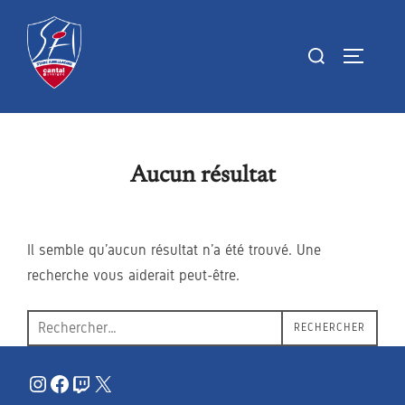
Aller
au
Rechercher :
PERMUTE
contenu
Aucun résultat
Il semble qu’aucun résultat n’a été trouvé. Une
recherche vous aiderait peut-être.
Recherche
RECHERCHER
pour :
Instagram
Facebook
Twitch
X