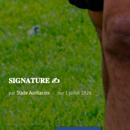
𝐒𝐈𝐆𝐍𝐀𝐓𝐔𝐑𝐄 ✍️
Publié
par
Stade Aurillacois
sur
1 juillet 2026
le