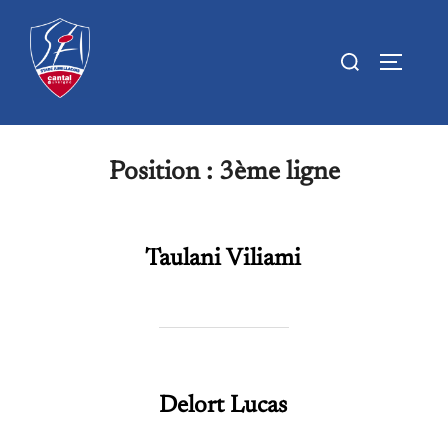
Aller
au
Rechercher :
PERMUTE
contenu
Position :
3ème ligne
Taulani Viliami
Delort Lucas