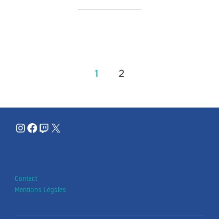
Pagination
1
2
des
publications
Instagram
Facebook
Twitch
X
Contact
Mentions Légales